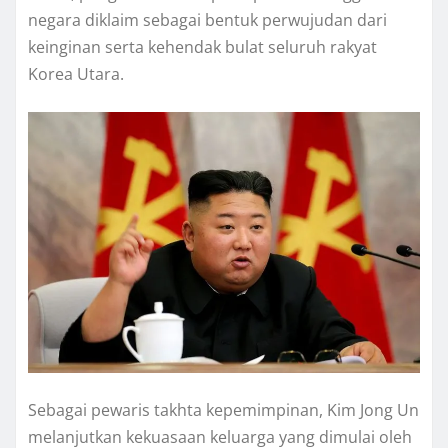
negara diklaim sebagai bentuk perwujudan dari
keinginan serta kehendak bulat seluruh rakyat
Korea Utara.
Sebagai pewaris takhta kepemimpinan, Kim Jong Un
melanjutkan kekuasaan keluarga yang dimulai oleh