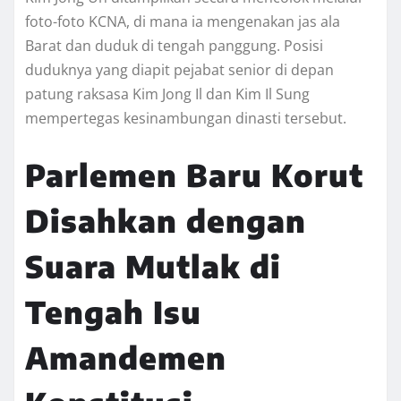
foto-foto KCNA, di mana ia mengenakan jas ala
Barat dan duduk di tengah panggung. Posisi
duduknya yang diapit pejabat senior di depan
patung raksasa Kim Jong Il dan Kim Il Sung
mempertegas kesinambungan dinasti tersebut.
Parlemen Baru Korut
Disahkan dengan
Suara Mutlak di
Tengah Isu
Amandemen