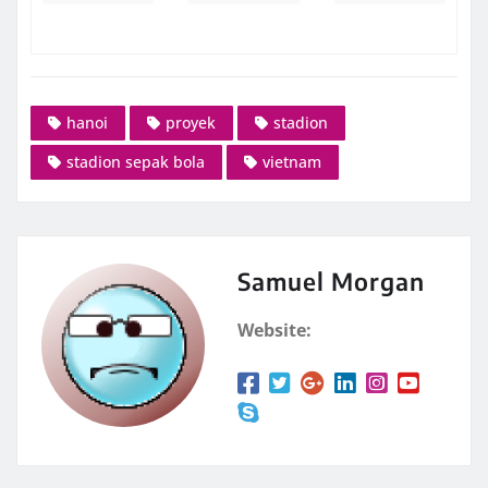
hanoi
proyek
stadion
stadion sepak bola
vietnam
Samuel Morgan
Website: