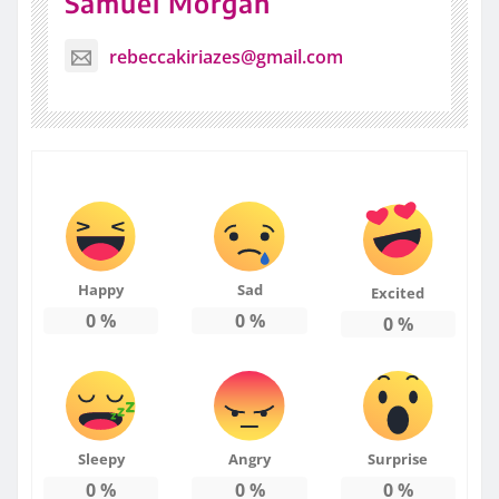
Samuel Morgan
rebeccakiriazes@gmail.com
Happy
Sad
Excited
0
%
0
%
0
%
Sleepy
Angry
Surprise
0
%
0
%
0
%