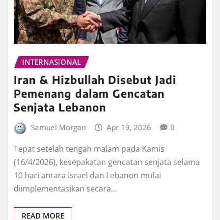
INTERNASIONAL
Iran & Hizbullah Disebut Jadi
Pemenang dalam Gencatan
Senjata Lebanon
Samuel Morgan
Apr 19, 2026
0
Tepat setelah tengah malam pada Kamis
(16/4/2026), kesepakatan gencatan senjata selama
10 hari antara Israel dan Lebanon mulai
diimplementasikan secara…
READ MORE