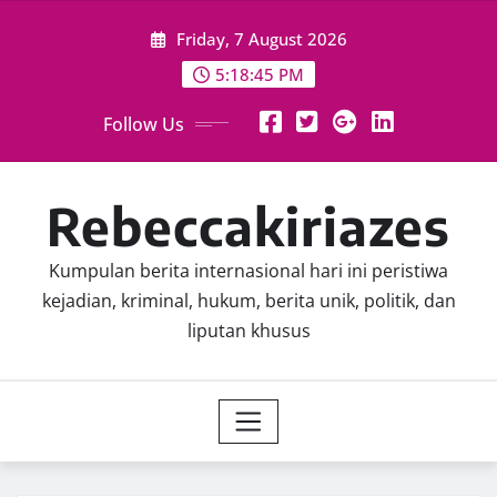
Skip
Friday, 7 August 2026
to
content
5:18:46 PM
Follow Us
Rebeccakiriazes
Kumpulan berita internasional hari ini peristiwa
kejadian, kriminal, hukum, berita unik, politik, dan
liputan khusus