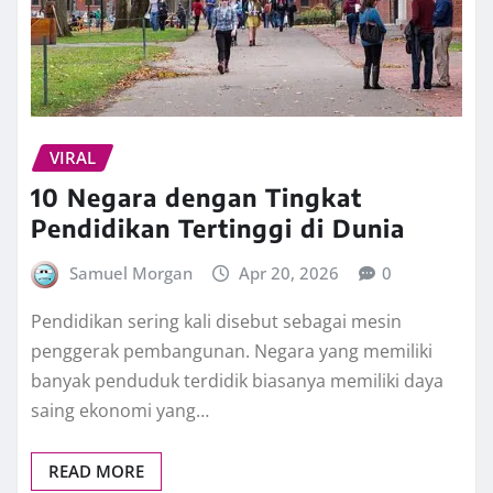
VIRAL
10 Negara dengan Tingkat
Pendidikan Tertinggi di Dunia
Samuel Morgan
Apr 20, 2026
0
Pendidikan sering kali disebut sebagai mesin
penggerak pembangunan. Negara yang memiliki
banyak penduduk terdidik biasanya memiliki daya
saing ekonomi yang…
READ MORE