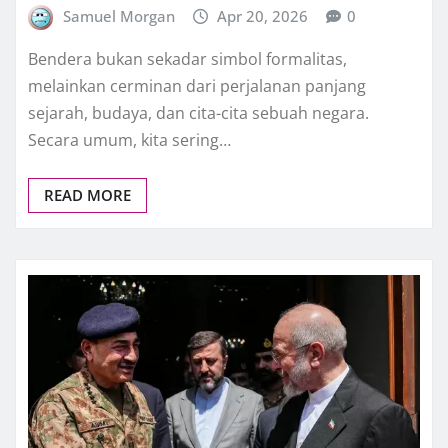
Samuel Morgan
Apr 20, 2026
0
Bendera bukan sekadar simbol formalitas,
melainkan cerminan dari perjalanan panjang
sejarah, budaya, dan cita-cita sebuah negara.
Secara umum, kita sering…
READ MORE