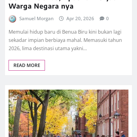
Warga Negara nya
Samuel Morgan
Apr 20, 2026
0
Memulai hidup baru di Benua Biru kini bukan lagi
sekadar impian berbiaya mahal. Memasuki tahun
2026, lima destinasi utama yakni…
READ MORE