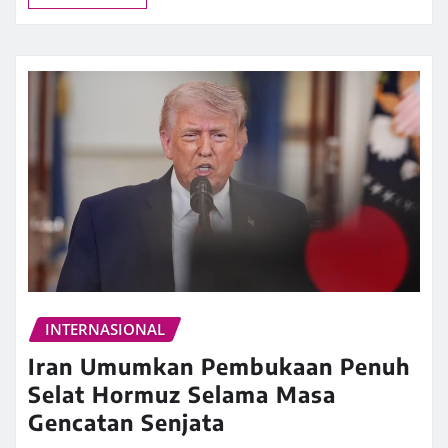
INTERNASIONAL
Iran Umumkan Pembukaan Penuh
Selat Hormuz Selama Masa
Gencatan Senjata