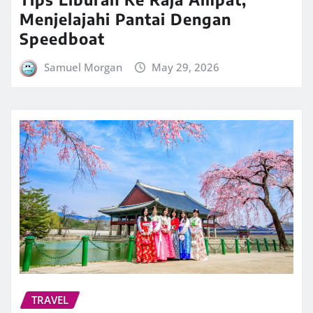
Menjelajahi Pantai Dengan
Speedboat
Samuel Morgan
May 29, 2026
TRAVEL