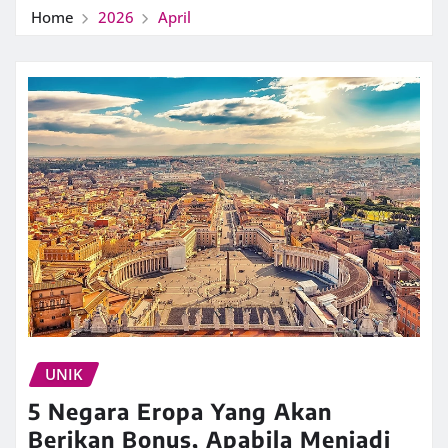
Home
2026
April
UNIK
5 Negara Eropa Yang Akan
Berikan Bonus, Apabila Menjadi