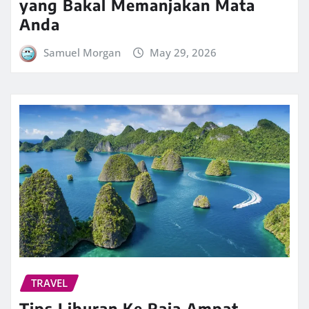
yang Bakal Memanjakan Mata
Anda
Samuel Morgan
May 29, 2026
TRAVEL
Tips Liburan Ke Raja Ampat,