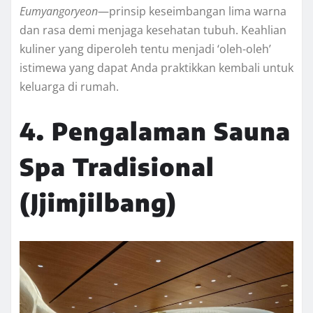
Eumyangoryeon
—prinsip keseimbangan lima warna
dan rasa demi menjaga kesehatan tubuh. Keahlian
kuliner yang diperoleh tentu menjadi ‘oleh-oleh’
istimewa yang dapat Anda praktikkan kembali untuk
keluarga di rumah.
4. Pengalaman Sauna
Spa Tradisional
(Jjimjilbang)