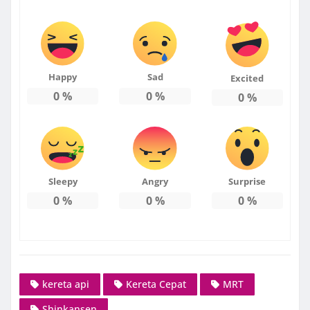
Happy
Sad
Excited
0
%
0
%
0
%
Sleepy
Angry
Surprise
0
%
0
%
0
%
kereta api
Kereta Cepat
MRT
Shinkansen