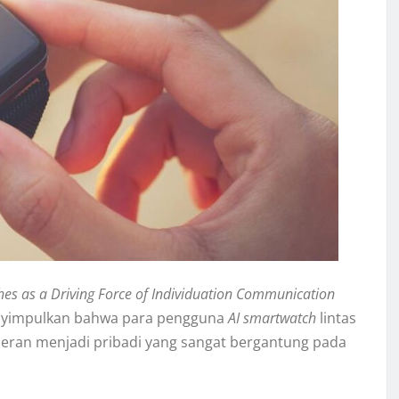
es as a Driving Force of Individuation Communication
nyimpulkan bahwa para pengguna
AI smartwatch
lintas
seran menjadi pribadi yang sangat bergantung pada