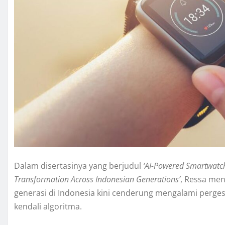
Dalam disertasinya yang berjudul
‘AI-Powered Smartwatch
Transformation Across Indonesian Generations’
, Ressa me
generasi di Indonesia kini cenderung mengalami perge
kendali algoritma.