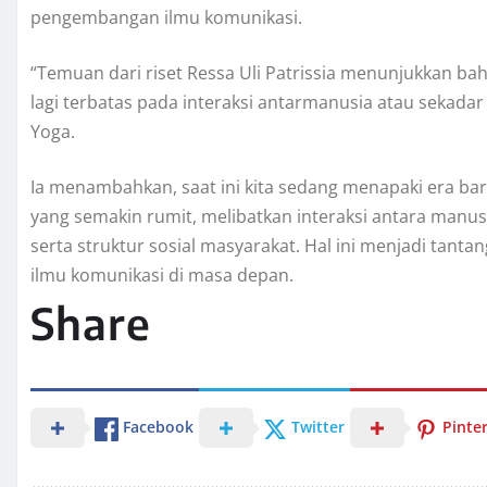
pengembangan ilmu komunikasi.
“Temuan dari riset Ressa Uli Patrissia menunjukkan bah
lagi terbatas pada interaksi antarmanusia atau sekada
Yoga.
Ia menambahkan, saat ini kita sedang menapaki era ba
yang semakin rumit, melibatkan interaksi antara manusia
serta struktur sosial masyarakat. Hal ini menjadi tantan
ilmu komunikasi di masa depan.
Share
Facebook
Twitter
Pinte