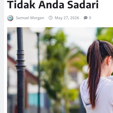
Tidak Anda Sadari
Samuel Morgan
May 27, 2026
0