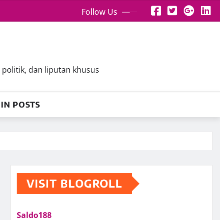
Follow Us
 politik, dan liputan khusus
PIN POSTS
VISIT BLOGROLL
Saldo188