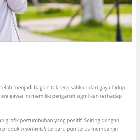
 telah menjadi bagian tak terpisahkan dari gaya hidup
a gawai ini memiliki pengaruh signifikan terhadap
 grafik pertumbuhan yang positif. Seiring dengan
ai produk
smartwatch
terbaru pun terus membanjiri