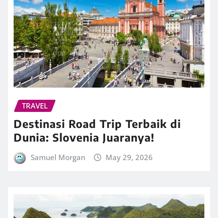
TRAVEL
Destinasi Road Trip Terbaik di
Dunia: Slovenia Juaranya!
Samuel Morgan
May 29, 2026