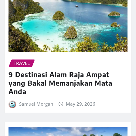
TRAVEL
9 Destinasi Alam Raja Ampat
yang Bakal Memanjakan Mata
Anda
Samuel Morgan
May 29, 2026