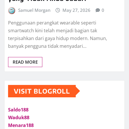
Samuel Morgan
May 27, 2026
0
Penggunaan perangkat wearable seperti
smartwatch kini telah menjadi bagian tak
terpisahkan dari gaya hidup modern. Namun,
banyak pengguna tidak menyadari…
READ MORE
VISIT BLOGROLL
Saldo188
Waduk88
Menara188