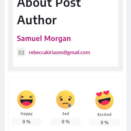
About Post
Author
Samuel Morgan
rebeccakiriazes@gmail.com
Happy
Sad
Excited
0
%
0
%
0
%