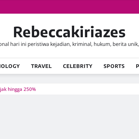
Rebeccakiriazes
al hari ini peristiwa kejadian, kriminal, hukum, berita unik,
NOLOGY
TRAVEL
CELEBRITY
SPORTS
njak hingga 250%