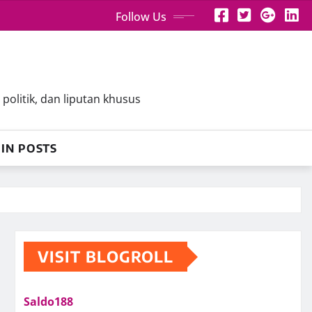
Follow Us
 politik, dan liputan khusus
PIN POSTS
VISIT BLOGROLL
Saldo188