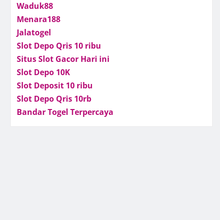
Waduk88
Menara188
Jalatogel
Slot Depo Qris 10 ribu
Situs Slot Gacor Hari ini
Slot Depo 10K
Slot Deposit 10 ribu
Slot Depo Qris 10rb
Bandar Togel Terpercaya