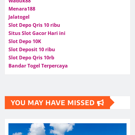
Waduk88
Menara188
Jalatogel
Slot Depo Qris 10 ribu
Situs Slot Gacor Hari ini
Slot Depo 10K
Slot Deposit 10 ribu
Slot Depo Qris 10rb
Bandar Togel Terpercaya
YOU MAY HAVE MISSED