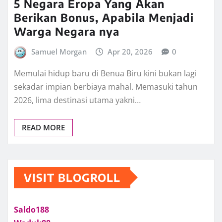
5 Negara Eropa Yang Akan
Berikan Bonus, Apabila Menjadi
Warga Negara nya
Samuel Morgan
Apr 20, 2026
0
Memulai hidup baru di Benua Biru kini bukan lagi
sekadar impian berbiaya mahal. Memasuki tahun
2026, lima destinasi utama yakni…
READ MORE
VISIT BLOGROLL
Saldo188