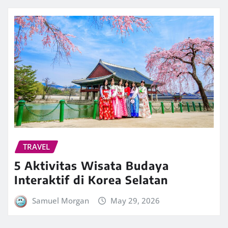
TRAVEL
5 Aktivitas Wisata Budaya
Interaktif di Korea Selatan
Samuel Morgan
May 29, 2026