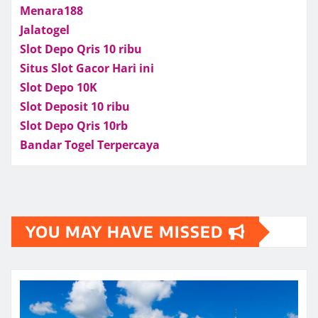
Menara188
Jalatogel
Slot Depo Qris 10 ribu
Situs Slot Gacor Hari ini
Slot Depo 10K
Slot Deposit 10 ribu
Slot Depo Qris 10rb
Bandar Togel Terpercaya
YOU MAY HAVE MISSED