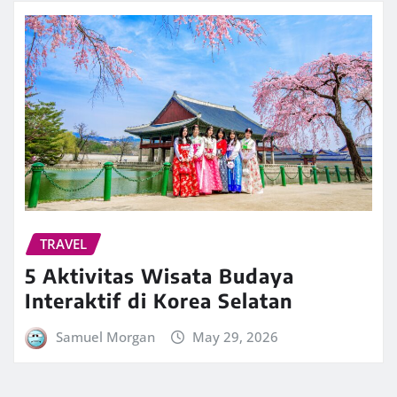
TRAVEL
5 Aktivitas Wisata Budaya
Interaktif di Korea Selatan
Samuel Morgan
May 29, 2026