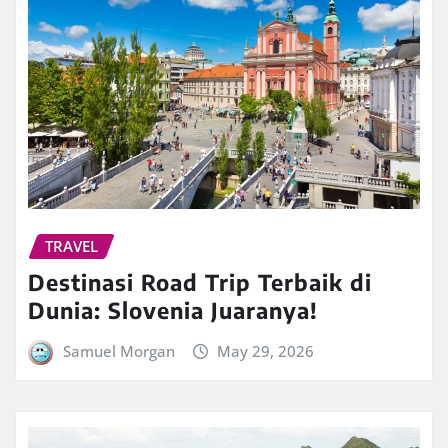
TRAVEL
Destinasi Road Trip Terbaik di
Dunia: Slovenia Juaranya!
Samuel Morgan
May 29, 2026