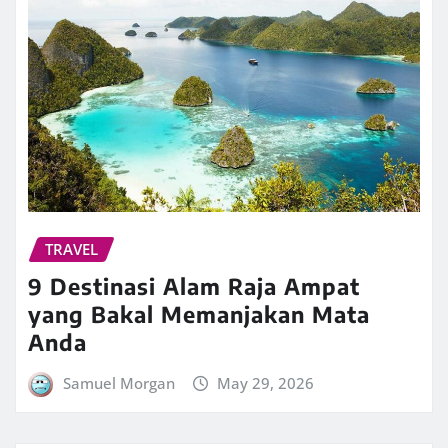
TRAVEL
9 Destinasi Alam Raja Ampat
yang Bakal Memanjakan Mata
Anda
Samuel Morgan
May 29, 2026