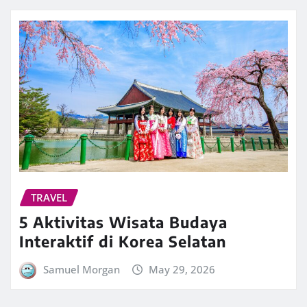
TRAVEL
5 Aktivitas Wisata Budaya
Interaktif di Korea Selatan
Samuel Morgan
May 29, 2026