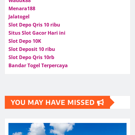
Waduk88
Menara188
Jalatogel
Slot Depo Qris 10 ribu
Situs Slot Gacor Hari ini
Slot Depo 10K
Slot Deposit 10 ribu
Slot Depo Qris 10rb
Bandar Togel Terpercaya
YOU MAY HAVE MISSED