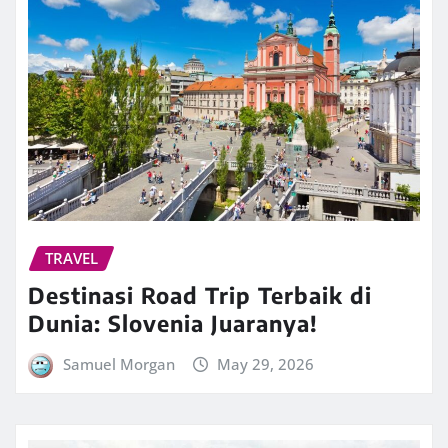
TRAVEL
Destinasi Road Trip Terbaik di
Dunia: Slovenia Juaranya!
Samuel Morgan
May 29, 2026